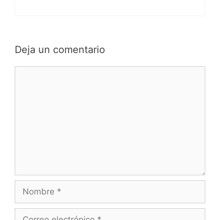
Deja un comentario
Comentario
Nombre
Correo