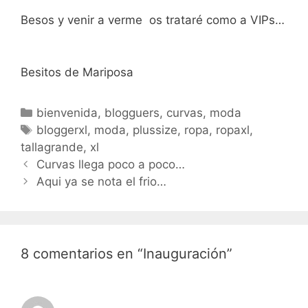
Besos y venir a verme os trataré como a VIPs…
Besitos de Mariposa
Categorías
bienvenida
,
blogguers
,
curvas
,
moda
Etiquetas
bloggerxl
,
moda
,
plussize
,
ropa
,
ropaxl
,
tallagrande
,
xl
Navegación
Curvas llega poco a poco…
de
Aqui ya se nota el frio…
entradas
8 comentarios en “Inauguración”