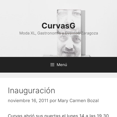
Saltar
al
contenido
CurvasG
Moda XL, Gastronomía y Eventos Zaragoza
Menú
Inauguración
noviembre 16, 2011
por
Mary Carmen Bozal
Curvas abrió sus puertas el lunes 14 a las 19.30