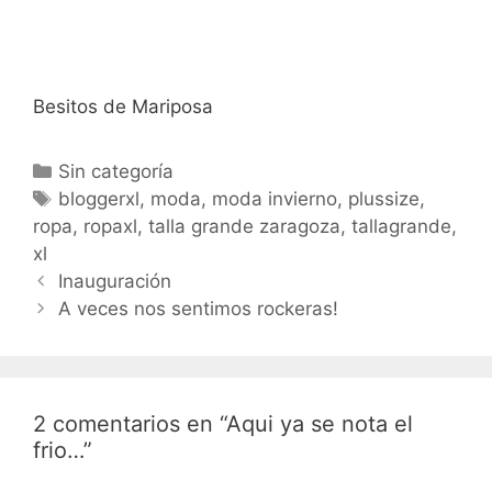
Besitos de Mariposa
Categorías
Sin categoría
Etiquetas
bloggerxl
,
moda
,
moda invierno
,
plussize
,
ropa
,
ropaxl
,
talla grande zaragoza
,
tallagrande
,
xl
Navegación
Inauguración
de
A veces nos sentimos rockeras!
entradas
2 comentarios en “Aqui ya se nota el
frio…”