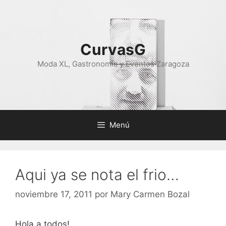
Saltar
al
contenido
CurvasG
Moda XL, Gastronomía y Eventos Zaragoza
Menú
Aqui ya se nota el frio…
noviembre 17, 2011
por
Mary Carmen Bozal
Hola a todos!