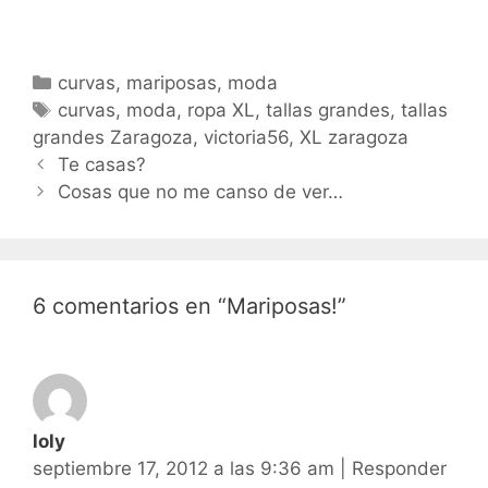
Categorías
curvas
,
mariposas
,
moda
Etiquetas
curvas
,
moda
,
ropa XL
,
tallas grandes
,
tallas
grandes Zaragoza
,
victoria56
,
XL zaragoza
Navegación
Te casas?
de
Cosas que no me canso de ver…
entradas
6 comentarios en “Mariposas!”
loly
septiembre 17, 2012 a las 9:36 am
|
Responder