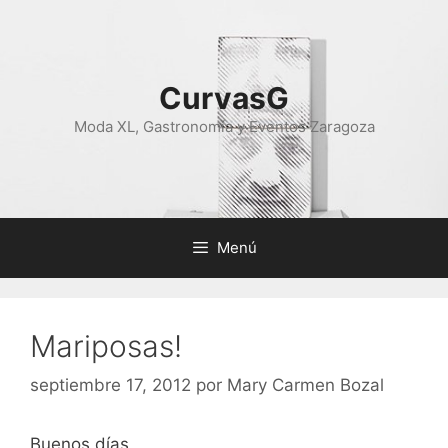
Saltar
al
contenido
CurvasG
Moda XL, Gastronomía y Eventos Zaragoza
Menú
Mariposas!
septiembre 17, 2012
por
Mary Carmen Bozal
Buenos días,