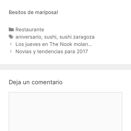
Besitos de mariposa!
Categorías
Restaurante
Etiquetas
aniversario
,
sushi
,
sushi zaragoza
Navegación
Los jueves en The Nook molan…
de
Novias y tendencias para 2017
entradas
Deja un comentario
Comentario