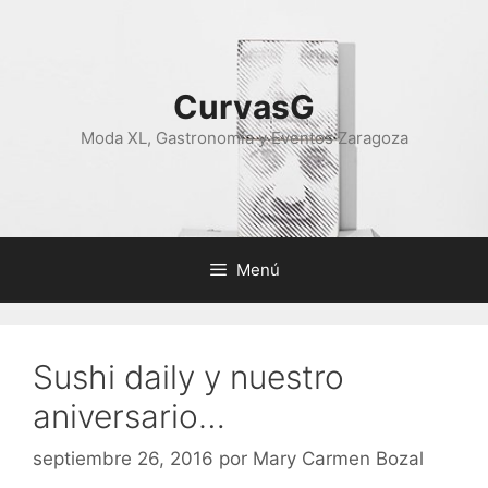
Saltar
al
contenido
CurvasG
Moda XL, Gastronomía y Eventos Zaragoza
Menú
Sushi daily y nuestro
aniversario…
septiembre 26, 2016
por
Mary Carmen Bozal