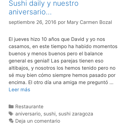
Sushi daily y nuestro
aniversario…
septiembre 26, 2016
por
Mary Carmen Bozal
El jueves hizo 10 años que David y yo nos
casamos, en este tiempo ha habido momentos
buenos y menos buenos pero el balance
general es genial! Las parejas tienen eso
altibajos, y nosotros los hemos tenido pero no
sé muy bien cómo siempre hemos pasado por
encima. El otro día una amiga me preguntó …
Sushi
Leer más
daily
y
Categorías
Restaurante
nuestro
Etiquetas
aniversario
,
sushi
,
sushi zaragoza
aniversario…
Deja un comentario