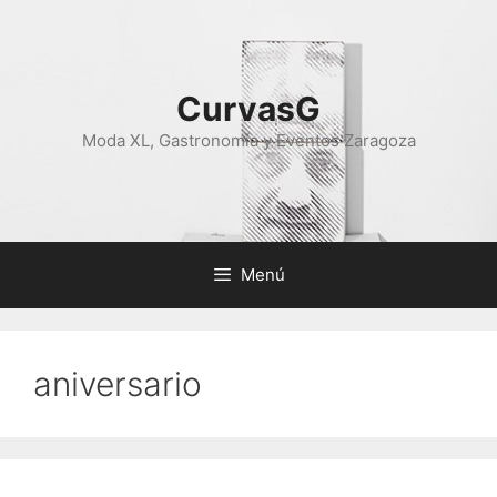
Saltar
al
contenido
CurvasG
Moda XL, Gastronomía y Eventos Zaragoza
Menú
aniversario