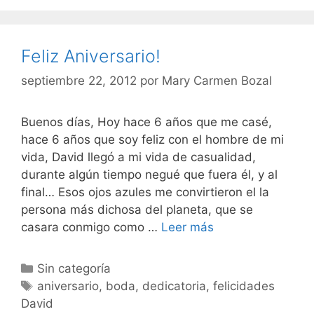
Feliz Aniversario!
septiembre 22, 2012
por
Mary Carmen Bozal
Buenos días, Hoy hace 6 años que me casé,
hace 6 años que soy feliz con el hombre de mi
vida, David llegó a mi vida de casualidad,
durante algún tiempo negué que fuera él, y al
final… Esos ojos azules me convirtieron el la
persona más dichosa del planeta, que se
Feliz
casara conmigo como …
Leer más
Aniversario!
Categorías
Sin categoría
Etiquetas
aniversario
,
boda
,
dedicatoria
,
felicidades
David