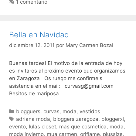
1 comentario
Bella en Navidad
diciembre 12, 2011
por
Mary Carmen Bozal
Buenas tardes! El motivo de la entrada de hoy
es invitaros al proximo evento que organizamos
en Zaragoza Os ruego me confirmeis
asistencia en el mail: curvasg@gmail.com
Besitos de mariposa
Categorías
blogguers
,
curvas
,
moda
,
vestidos
Etiquetas
adriana moda
,
bloggers zaragoza
,
bloggerxl
,
evento
,
lulas closet
,
mas que cosmetica
,
moda
,
moda invierno
,
mua carmen
,
oriflame
,
plussize
,