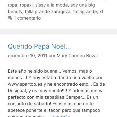
ropa
,
ropaxl
,
sissy a la mode
,
soy una big
beauty
,
talla grande zaragoza
,
tallagrande
,
xl
1 comentario
Querido Papá Noel…
diciembre 10, 2011
por
Mary Carmen Bozal
Este año he sido buena…(vamos, mas o
menos…) Y hoy estaba dando una vuelta por
www.spartoo.es y he encontrado esto… Es de
Desigual, y es muy bonito!!!! Y además me va
perfecto con mis zapatillas Camper… Es un
conjunto de sábado! Esos dias que no te
apetece ponerte el tacón pero que tampoco
Querido
quieres renunciar …
Leer más