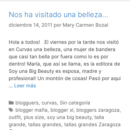
Nos ha visitado una belleza…
diciembre 14, 2011
por
Mary Carmen Bozal
Hola a todos! El viernes por la tarde nos visitó
en Curvas una belleza, una mujer de bandera
que casi tan bella por fuera como lo es por
dentro! María, que así se llama, es la editora de
Soy una Big Beauty es esposa, madre y
profesional! Un montón de cosas! Pasó por aqui
Nos
…
Leer más
ha
visitado
Categorías
blogguers
,
curvas
,
Sin categoría
una
Etiquetas
blogger maña
,
blogger xl
,
bloggers zaragoza
,
belleza…
outfit
,
plus size
,
soy una big beauty
,
talla
grande
,
tallas grandes
,
tallas grandes Zaragoza