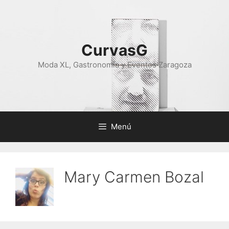
Saltar
al
contenido
CurvasG
Moda XL, Gastronomía y Eventos Zaragoza
Menú
Mary Carmen Bozal