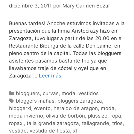
diciembre 3, 2011
por
Mary Carmen Bozal
Buenas tardes! Anoche estuvimos invitadas a la
presentación que la firma Aristocrazy hizo en
Zaragoza, tuvo lugar a partir de las 20,00 en el
Restaurante Biburga de la calle Don Jaime, en
pleno centro de la capital. Todas las blogguers
asistentes pasamos bastante frio ya que
llevabamos traje de cóctel y oye! que en
AristoCRAZY!
Zaragoza …
Leer más
Categorías
blogguers
,
curvas
,
moda
,
vestidos
Etiquetas
bloggers mañas
,
bloggers zaragoza
,
bloggerxl
,
evento
,
heraldo de aragon
,
moda
,
moda invierno
,
olivia de borbón
,
plussize
,
ropa
,
ropaxl
,
talla grande zaragoza
,
tallagrande
,
trios
,
vestido
,
vestido de fiesta
,
xl