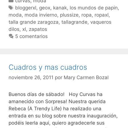
Categorías
curvas
,
moda
Etiquetas
bloggerxl
,
geox
,
kanak
,
los mundos de papin
,
moda
,
moda invierno
,
plussize
,
ropa
,
ropaxl
,
talla grande zaragoza
,
tallagrande
,
vaqueros
dilos
,
xl
,
zapatos
5 comentarios
Cuadros y mas cuadros
noviembre 26, 2011
por
Mary Carmen Bozal
Buenos días de sábado! Hoy Curvas ha
amanecido con Sorpresa! Nuestra querida
Rebeca (A Trendy Life) ha realizado una
entrada en su blog sobre nuestra inauguración,
podéis leerla aqui, quiero agradecerle sus