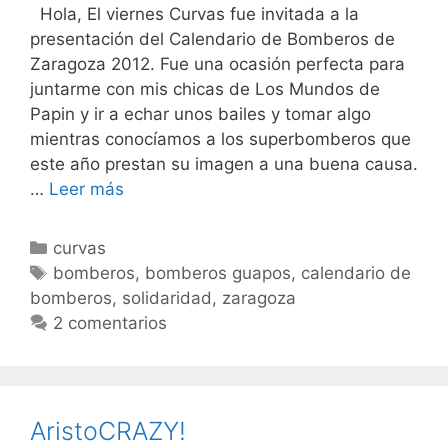
Hola, El viernes Curvas fue invitada a la
presentación del Calendario de Bomberos de
Zaragoza 2012. Fue una ocasión perfecta para
juntarme con mis chicas de Los Mundos de
Papin y ir a echar unos bailes y tomar algo
mientras conocíamos a los superbomberos que
este año prestan su imagen a una buena causa.
Bomberos
…
Leer más
solidarios…
Y
Categorías
curvas
guapos!
Etiquetas
bomberos
,
bomberos guapos
,
calendario de
bomberos
,
solidaridad
,
zaragoza
2 comentarios
AristoCRAZY!