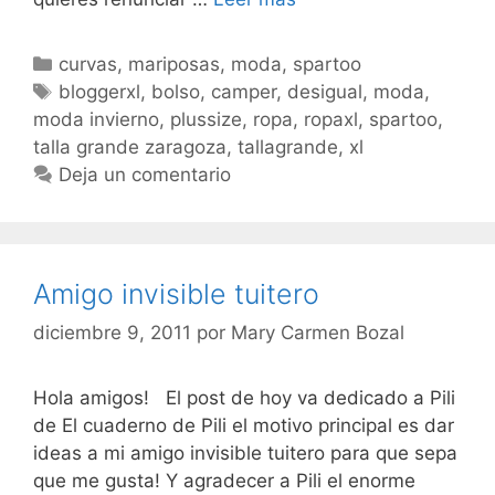
Papá
Noel…
Categorías
curvas
,
mariposas
,
moda
,
spartoo
Etiquetas
bloggerxl
,
bolso
,
camper
,
desigual
,
moda
,
moda invierno
,
plussize
,
ropa
,
ropaxl
,
spartoo
,
talla grande zaragoza
,
tallagrande
,
xl
Deja un comentario
Amigo invisible tuitero
diciembre 9, 2011
por
Mary Carmen Bozal
Hola amigos! El post de hoy va dedicado a Pili
de El cuaderno de Pili el motivo principal es dar
ideas a mi amigo invisible tuitero para que sepa
que me gusta! Y agradecer a Pili el enorme