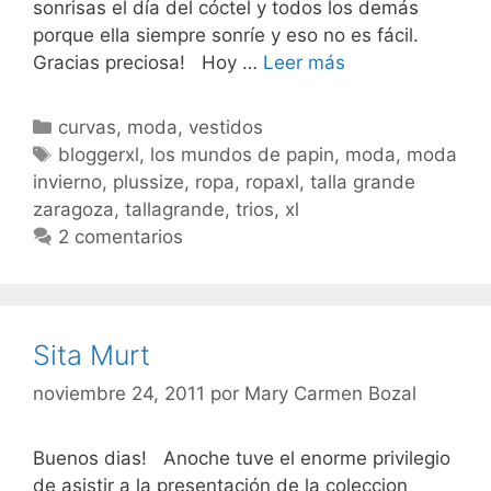
sonrisas el día del cóctel y todos los demás
porque ella siempre sonríe y eso no es fácil.
Cuadros
Gracias preciosa! Hoy …
Leer más
y
mas
Categorías
curvas
,
moda
,
vestidos
cuadros
Etiquetas
bloggerxl
,
los mundos de papin
,
moda
,
moda
invierno
,
plussize
,
ropa
,
ropaxl
,
talla grande
zaragoza
,
tallagrande
,
trios
,
xl
2 comentarios
Sita Murt
noviembre 24, 2011
por
Mary Carmen Bozal
Buenos dias! Anoche tuve el enorme privilegio
de asistir a la presentación de la coleccion