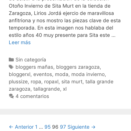
Otoño Invierno de Sita Murt en la tienda de
Zaragoza, Lirios Jordá ejercio de maravillosa
anfitriona y nos mostro las piezas clave de esta
temporada. En esta imagen nos hablaba del
estilo años 40 muy presente para Sita este …
Sita
Leer más
Murt
Categorías
Sin categoría
Etiquetas
bloggers mañas
,
bloggers zaragoza
,
bloggerxl
,
eventos
,
moda
,
moda invierno
,
plussize
,
ropa
,
ropaxl
,
sita murt
,
talla grande
zaragoza
,
tallagrande
,
xl
4 comentarios
Navegación
← Anterior
1
…
95
96
97
Siguiente →