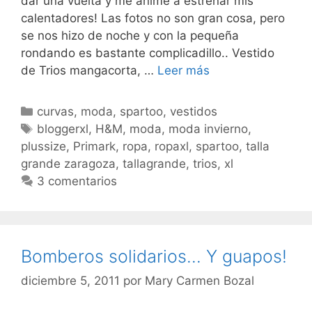
dar una vuelta y me animé a estrenar mis
calentadores! Las fotos no son gran cosa, pero
se nos hizo de noche y con la pequeña
rondando es bastante complicadillo.. Vestido
Llega
de Trios mangacorta, …
Leer más
la
Navidad…
Categorías
curvas
,
moda
,
spartoo
,
vestidos
Etiquetas
bloggerxl
,
H&M
,
moda
,
moda invierno
,
plussize
,
Primark
,
ropa
,
ropaxl
,
spartoo
,
talla
grande zaragoza
,
tallagrande
,
trios
,
xl
3 comentarios
Bomberos solidarios… Y guapos!
diciembre 5, 2011
por
Mary Carmen Bozal