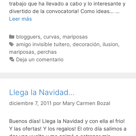
trabajo que ha llevado a cabo y lo interesante y
divertido de la convocatoria! Como ideas… …
Amigo
Leer más
invisible
tuitero
Categorías
blogguers
,
curvas
,
mariposas
Etiquetas
amigo invisible tuitero
,
decoración
,
ilusion
,
mariposas
,
perchas
Deja un comentario
Llega la Navidad…
diciembre 7, 2011
por
Mary Carmen Bozal
Buenos días! Llega la Navidad y con ella el frio!
Y las ofertas! Y los regalos! El otro día salimos a