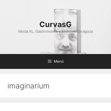
Saltar
al
contenido
CurvasG
Moda XL, Gastronomía y Eventos Zaragoza
Menú
imaginarium