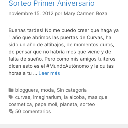
Sorteo Primer Aniversario
noviembre 15, 2012
por
Mary Carmen Bozal
Buenas tardes! No me puedo creer que haga ya
1 año que abrimos las puertas de Curvas, ha
sido un año de altibajos, de momentos duros,
de pensar que no habría mes que viene y de
falta de sueño. Pero como mis amigos tuiteros
dicen esto es el #MundoAutónomo y le quitas
Sorteo
horas a tu …
Leer más
Primer
Aniversario
Categorías
blogguers
,
moda
,
Sin categoría
Etiquetas
curvas
,
imaginarium
,
la alcoba
,
mas que
cosmetica
,
pepe moll
,
planeta
,
sorteo
50 comentarios