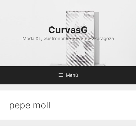
Saltar
al
contenido
CurvasG
Moda XL, Gastronomía y Eventos Zaragoza
Menú
pepe moll