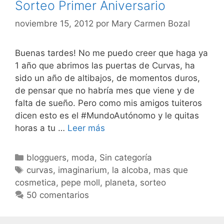
Sorteo Primer Aniversario
noviembre 15, 2012
por
Mary Carmen Bozal
Buenas tardes! No me puedo creer que haga ya
1 año que abrimos las puertas de Curvas, ha
sido un año de altibajos, de momentos duros,
de pensar que no habría mes que viene y de
falta de sueño. Pero como mis amigos tuiteros
dicen esto es el #MundoAutónomo y le quitas
Sorteo
horas a tu …
Leer más
Primer
Aniversario
Categorías
blogguers
,
moda
,
Sin categoría
Etiquetas
curvas
,
imaginarium
,
la alcoba
,
mas que
cosmetica
,
pepe moll
,
planeta
,
sorteo
50 comentarios