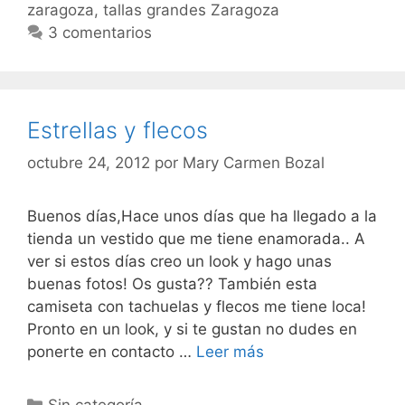
zaragoza
,
tallas grandes Zaragoza
3 comentarios
Estrellas y flecos
octubre 24, 2012
por
Mary Carmen Bozal
Buenos días,Hace unos días que ha llegado a la
tienda un vestido que me tiene enamorada.. A
ver si estos días creo un look y hago unas
buenas fotos! Os gusta?? También esta
camiseta con tachuelas y flecos me tiene loca!
Pronto en un look, y si te gustan no dudes en
Estrellas
ponerte en contacto …
Leer más
y
flecos
Categorías
Sin categoría