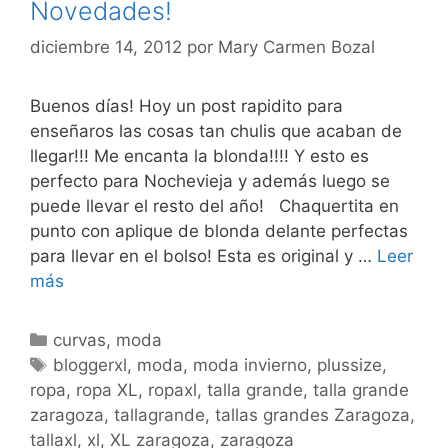
Novedades!
diciembre 14, 2012
por
Mary Carmen Bozal
Buenos días! Hoy un post rapidito para
enseñaros las cosas tan chulis que acaban de
llegar!!! Me encanta la blonda!!!! Y esto es
perfecto para Nochevieja y además luego se
puede llevar el resto del año! Chaquertita en
punto con aplique de blonda delante perfectas
para llevar en el bolso! Esta es original y …
Leer
Novedades!
más
Categorías
curvas
,
moda
Etiquetas
bloggerxl
,
moda
,
moda invierno
,
plussize
,
ropa
,
ropa XL
,
ropaxl
,
talla grande
,
talla grande
zaragoza
,
tallagrande
,
tallas grandes Zaragoza
,
tallaxl
,
xl
,
XL zaragoza
,
zaragoza