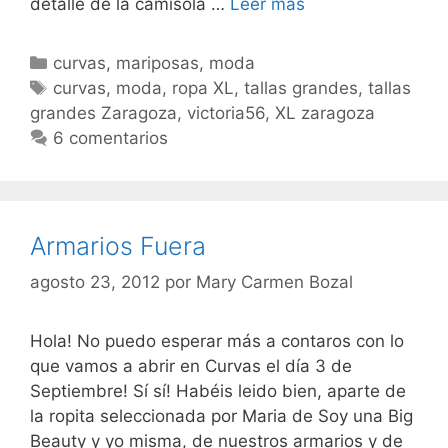
Mariposas!
detalle de la camisola …
Leer más
Categorías
curvas
,
mariposas
,
moda
Etiquetas
curvas
,
moda
,
ropa XL
,
tallas grandes
,
tallas
grandes Zaragoza
,
victoria56
,
XL zaragoza
6 comentarios
Armarios Fuera
agosto 23, 2012
por
Mary Carmen Bozal
Hola! No puedo esperar más a contaros con lo
que vamos a abrir en Curvas el día 3 de
Septiembre! Sí sí! Habéis leido bien, aparte de
la ropita seleccionada por Maria de Soy una Big
Beauty y yo misma, de nuestros armarios y de