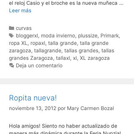
el reloj Casio y el broche es la nueva muñeca …
Apple
Leer más
Categorías
curvas
Etiquetas
bloggerxl
,
moda invierno
,
plussize
,
Primark
,
ropa XL
,
ropaxl
,
talla grande
,
talla grande
zaragoza
,
tallagrande
,
tallas grandes
,
tallas
grandes Zaragoza
,
tallaxl
,
xl
,
XL zaragoza
Deja un comentario
Ropita nueva!
noviembre 13, 2012
por
Mary Carmen Bozal
Hola amigos! Siento no haber actualizado de
manera más dinámica durante la Feria Nupzial,