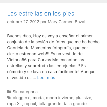
Las estrellas en los pies
octubre 27, 2012
por
Mary Carmen Bozal
Buenos días, Hoy os voy a enseñar el primer
conjunto de la sesión de fotos que me ha hecho
Gabriela de Momentos fotografía, que por
cierto estrenan web!!! Es un vestido de
Victoria56 para Curvas Me encantan las
estrellas y sobretodo las lentejuelas!!! Es
cómodo y se lava en casa fácilmente! Aunque
Las
el vestido es …
Leer más
estrellas
en
Categorías
Sin categoría
los
Etiquetas
bloggerxl
,
moda
,
moda invierno
,
plussize
,
pies
ropa XL
,
ropaxl
,
talla grande
,
talla grande