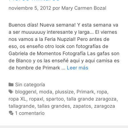
noviembre 5, 2012
por
Mary Carmen Bozal
Buenos días! Nueva semana! Y esta semana va
a ser muuuuuuy interesante y larga… El viernes
nos vamos a la Feria Nupzial! Pero antes de
eso, os enseño otro look con fotografías de
Gabriela de Momentos Fotografía Las gafas son
de Blanco y os las enseñé aqui y aqui camisa es
Flores
de hombre de Primark …
Leer más
militares
Categorías
Sin categoría
Etiquetas
bloggerxl
,
moda
,
plussize
,
Primark
,
ropa
,
ropa XL
,
ropaxl
,
spartoo
,
talla grande zaragoza
,
tallagrande
,
tallas grandes
,
zapatos
,
zaragoza
1 comentario