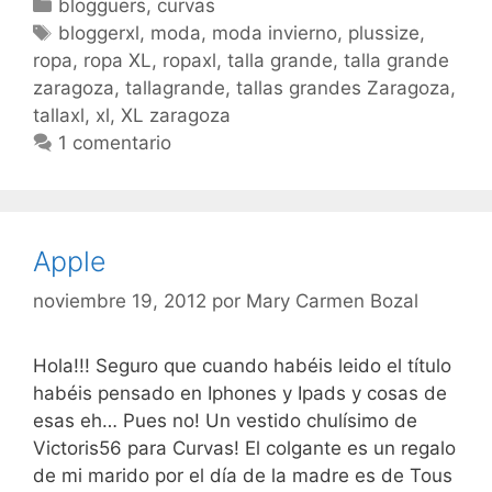
Categorías
blogguers
,
curvas
normalidad
Etiquetas
bloggerxl
,
moda
,
moda invierno
,
plussize
,
ropa
,
ropa XL
,
ropaxl
,
talla grande
,
talla grande
zaragoza
,
tallagrande
,
tallas grandes Zaragoza
,
tallaxl
,
xl
,
XL zaragoza
1 comentario
Apple
noviembre 19, 2012
por
Mary Carmen Bozal
Hola!!! Seguro que cuando habéis leido el título
habéis pensado en Iphones y Ipads y cosas de
esas eh… Pues no! Un vestido chulísimo de
Victoris56 para Curvas! El colgante es un regalo
de mi marido por el día de la madre es de Tous