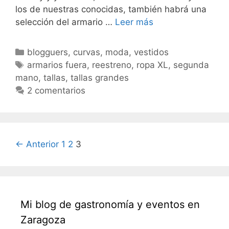
los de nuestras conocidas, también habrá una
Armarios
selección del armario …
Leer más
Fuera
Categorías
blogguers
,
curvas
,
moda
,
vestidos
Etiquetas
armarios fuera
,
reestreno
,
ropa XL
,
segunda
mano
,
tallas
,
tallas grandes
2 comentarios
Navegación
← Anterior
1
2
3
de
entradas
Mi blog de gastronomía y eventos en
Zaragoza