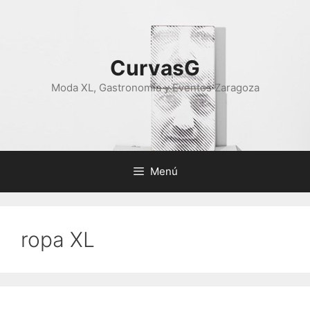
Saltar
al
contenido
CurvasG
Moda XL, Gastronomía y Eventos Zaragoza
Menú
ropa XL