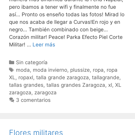
pero ibamos a tener wifi y finalmente no fue
así… Pronto os enseño todas las fotos! Mirad lo
que nos acaba de llegar a Curvas!En rojo y en
negro… También combinado con beige…
Corazón militar! Peace! Parka Efecto Piel Corte
Ropita
Militar! …
Leer más
nueva!
Categorías
Sin categoría
Etiquetas
moda
,
moda invierno
,
plussize
,
ropa
,
ropa
XL
,
ropaxl
,
talla grande zaragoza
,
tallagrande
,
tallas grandes
,
tallas grandes Zaragoza
,
xl
,
XL
zaragoza
,
zaragoza
3 comentarios
Flores militares