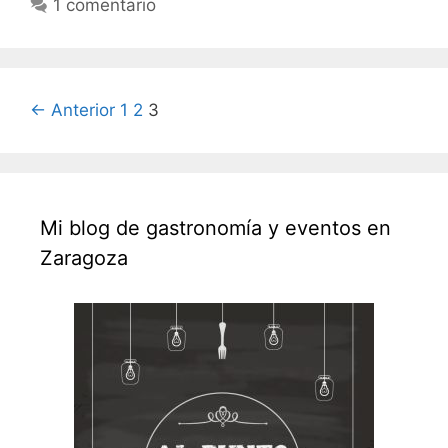
1 comentario
Navegación
← Anterior
1
2
3
de
entradas
Mi blog de gastronomía y eventos en
Zaragoza