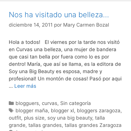
Nos ha visitado una belleza…
diciembre 14, 2011
por
Mary Carmen Bozal
Hola a todos! El viernes por la tarde nos visitó
en Curvas una belleza, una mujer de bandera
que casi tan bella por fuera como lo es por
dentro! María, que así se llama, es la editora de
Soy una Big Beauty es esposa, madre y
profesional! Un montón de cosas! Pasó por aqui
Nos
…
Leer más
ha
visitado
Categorías
blogguers
,
curvas
,
Sin categoría
una
Etiquetas
blogger maña
,
blogger xl
,
bloggers zaragoza
,
belleza…
outfit
,
plus size
,
soy una big beauty
,
talla
grande
,
tallas grandes
,
tallas grandes Zaragoza