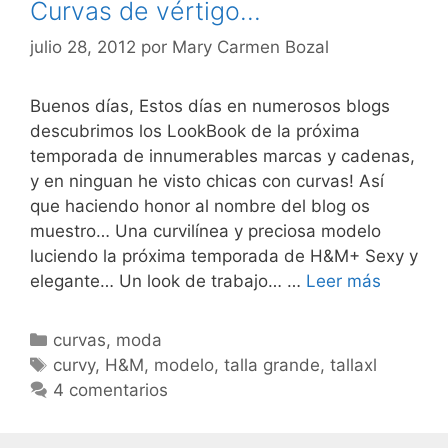
Curvas de vértigo…
julio 28, 2012
por
Mary Carmen Bozal
Buenos días, Estos días en numerosos blogs
descubrimos los LookBook de la próxima
temporada de innumerables marcas y cadenas,
y en ninguan he visto chicas con curvas! Así
que haciendo honor al nombre del blog os
muestro… Una curvilínea y preciosa modelo
luciendo la próxima temporada de H&M+ Sexy y
Curvas
elegante… Un look de trabajo… …
Leer más
de
vértigo
Categorías
curvas
,
moda
Etiquetas
curvy
,
H&M
,
modelo
,
talla grande
,
tallaxl
4 comentarios