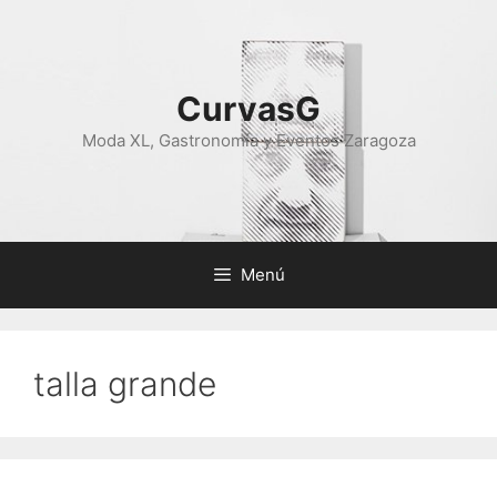
Saltar
al
contenido
CurvasG
Moda XL, Gastronomía y Eventos Zaragoza
Menú
talla grande