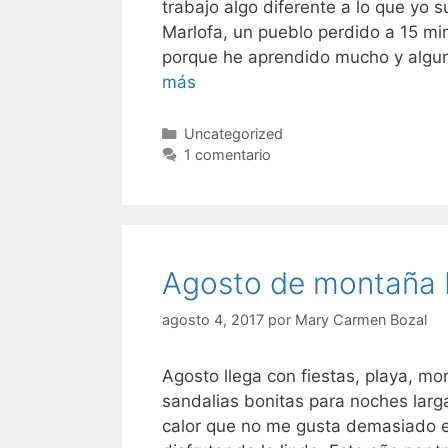
trabajo algo diferente a lo que yo
Marlofa, un pueblo perdido a 15 mi
porque he aprendido mucho y algun
Trabajo
más
diferente
y
Categorías
Uncategorized
cómo
1 comentario
aprender
de
él…
Agosto de montaña b
agosto 4, 2017
por
Mary Carmen Bozal
Agosto llega con fiestas, playa, mo
sandalias bonitas para noches larg
calor que no me gusta demasiado e