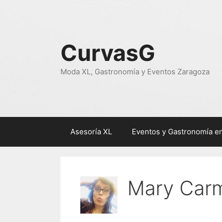
Saltar
al
contenido
CurvasG
Moda XL, Gastronomía y Eventos Zaragoza
Asesoría XL
Eventos y Gastronomía e
Mary Car