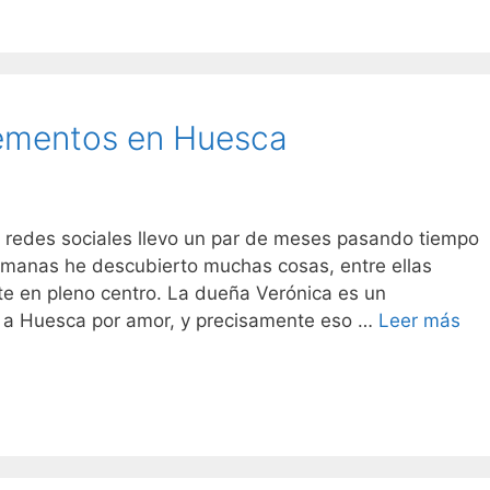
me
espera…
lementos en Huesca
 redes sociales llevo un par de meses pasando tiempo
semanas he descubierto muchas cosas, entre ellas
te en pleno centro. La dueña Verónica es un
Vel
 a Huesca por amor, y precisamente eso …
Leer más
rop
y
co
en
Hu