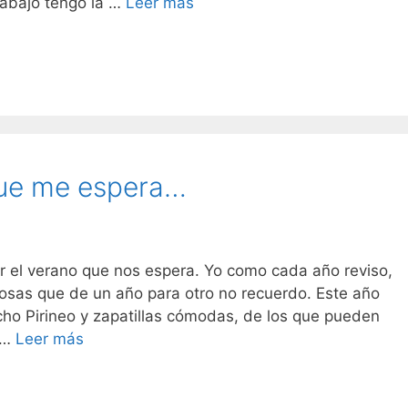
Agosto
trabajo tengo la …
Leer más
de
montaña
bien
calzada
y
vestida
que me espera…
lor el verano que nos espera. Yo como cada año reviso,
osas que de un año para otro no recuerdo. Este año
o Pirineo y zapatillas cómodas, de los que pueden
Verano
e …
Leer más
colorido
el
que