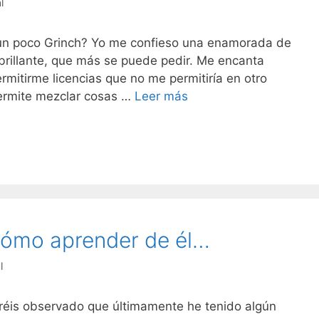
l
 un poco Grinch? Yo me confieso una enamorada de
 brillante, que más se puede pedir. Me encanta
mitirme licencias que no me permitiría en otro
Navidad
ermite mezclar cosas …
Leer más
en
los
pies
 cómo aprender de él…
l
bréis observado que últimamente he tenido algún