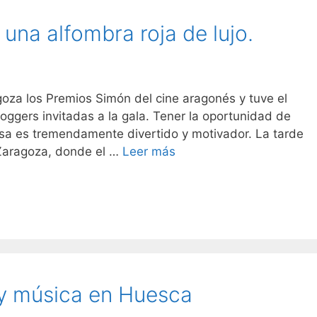
una alfombra roja de lujo.
oza los Premios Simón del cine aragonés y tuve el
oggers invitadas a la gala. Tener la oportunidad de
sa es tremendamente divertido y motivador. La tarde
Premios
 Zaragoza, donde el …
Leer más
Simón
2017,
una
alfombra
roja
de
lujo.
 y música en Huesca