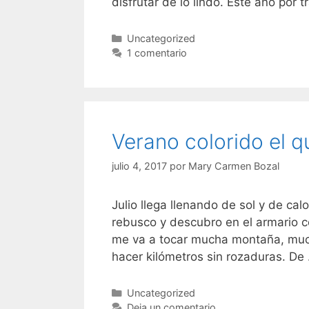
disfrutar de lo lindo. Este año por 
Categorías
Uncategorized
1 comentario
Verano colorido el 
julio 4, 2017
por
Mary Carmen Bozal
Julio llega llenando de sol y de ca
rebusco y descubro en el armario c
me va a tocar mucha montaña, much
hacer kilómetros sin rozaduras. D
Categorías
Uncategorized
Deja un comentario