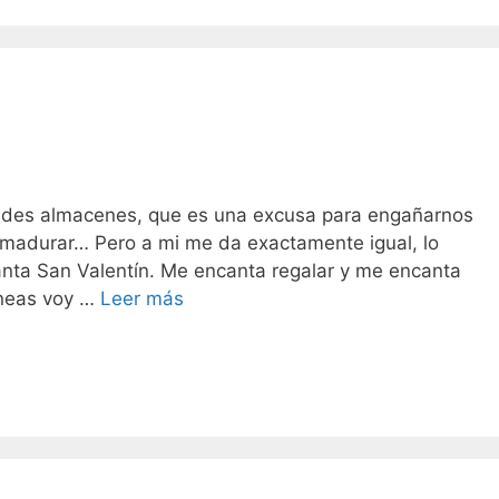
andes almacenes, que es una excusa para engañarnos
madurar… Pero a mi me da exactamente igual, lo
nta San Valentín. Me encanta regalar y me encanta
San
íneas voy …
Leer más
Valentín
llega
ya