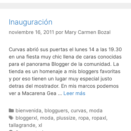
Inauguración
noviembre 16, 2011
por
Mary Carmen Bozal
Curvas abrió sus puertas el lunes 14 a las 19.30
en una fiesta muy chic llena de caras conocidas
para el panorama Blogger de la comunidad. La
tienda es un homenaje a mis bloggers favoritas
y por eso tienen un lugar muy especial justo
detras del mostrador. En mis marcos podemos
Inauguración
ver a Macarena Gea …
Leer más
Categorías
bienvenida
,
blogguers
,
curvas
,
moda
Etiquetas
bloggerxl
,
moda
,
plussize
,
ropa
,
ropaxl
,
tallagrande
,
xl