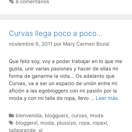
8 comentarios
Curvas llega poco a poco…
noviembre 9, 2011
por
Mary Carmen Bozal
Que feliz soy, voy a poder trabajar en lo que me
gusta, unir varias pasiones y hacer de ellas mi
forma de ganarme la vida… Os adelanto que
Curvas, va a ser un espacio de unión entre mi
afición a las egobloggers con mi pasión por la
Curva
moda y con mi talla de ropa, llevo …
Leer más
llega
poco
Categorías
bienvenida
,
blogguers
,
curvas
,
moda
a
Etiquetas
bloggerxl
,
moda
,
plussize
,
ropa
,
ropaxl
,
poco
tallagrande
,
xl