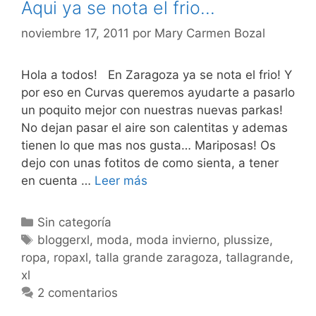
Aqui ya se nota el frio…
noviembre 17, 2011
por
Mary Carmen Bozal
Hola a todos! En Zaragoza ya se nota el frio! Y
por eso en Curvas queremos ayudarte a pasarlo
un poquito mejor con nuestras nuevas parkas!
No dejan pasar el aire son calentitas y ademas
tienen lo que mas nos gusta… Mariposas! Os
dejo con unas fotitos de como sienta, a tener
Aqui
en cuenta …
Leer más
ya
se
Categorías
Sin categoría
nota
Etiquetas
bloggerxl
,
moda
,
moda invierno
,
plussize
,
el
ropa
,
ropaxl
,
talla grande zaragoza
,
tallagrande
,
frio…
xl
2 comentarios