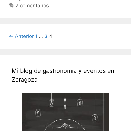
7 comentarios
Navegación
← Anterior
1
…
3
4
de
entradas
Mi blog de gastronomía y eventos en
Zaragoza