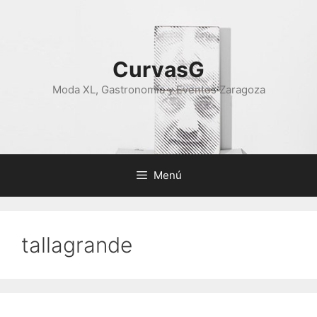
Saltar
al
contenido
CurvasG
Moda XL, Gastronomía y Eventos Zaragoza
Menú
tallagrande