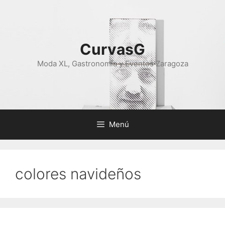
Saltar
al
contenido
CurvasG
Moda XL, Gastronomía y Eventos Zaragoza
Menú
colores navideños