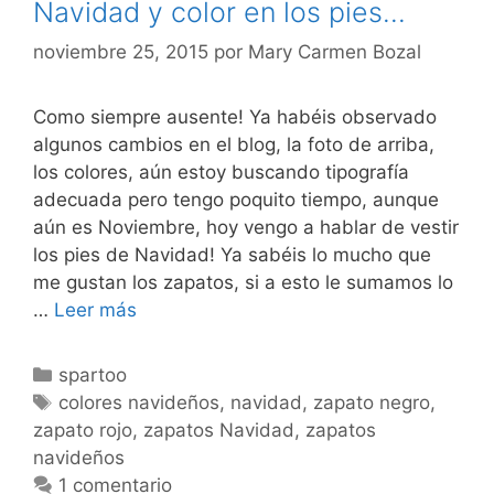
Navidad y color en los pies…
noviembre 25, 2015
por
Mary Carmen Bozal
Como siempre ausente! Ya habéis observado
algunos cambios en el blog, la foto de arriba,
los colores, aún estoy buscando tipografía
adecuada pero tengo poquito tiempo, aunque
aún es Noviembre, hoy vengo a hablar de vestir
los pies de Navidad! Ya sabéis lo mucho que
me gustan los zapatos, si a esto le sumamos lo
Navidad
…
Leer más
y
color
Categorías
spartoo
en
Etiquetas
colores navideños
,
navidad
,
zapato negro
,
los
zapato rojo
,
zapatos Navidad
,
zapatos
pies…
navideños
1 comentario