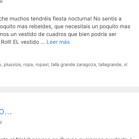
al
he muchos tendréis fiesta nocturna! No sentis a
oquito mas rebeldes, que necesitais un poquito mas
os un vestido de cuadros que bien podría ser
A
Roll! EL vestido …
Leer más
veces
nos
sentimos
o
,
plussize
,
ropa
,
ropaxl
,
talla grande zaragoza
,
tallagrande
,
xl
rockeras!
io…
l