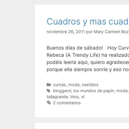
Cuadros y mas cuad
noviembre 26, 2011
por
Mary Carmen Boz
Buenos días de sábado! Hoy Curva
Rebeca (A Trendy Life) ha realizad
podéis leerla aqui, quiero agradece
porque ella siempre sonríe y eso n
Categorías
curvas
,
moda
,
vestidos
Etiquetas
bloggerxl
,
los mundos de papin
,
moda
tallagrande
,
trios
,
xl
2 comentarios