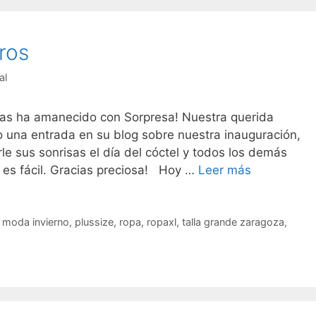
ros
al
s ha amanecido con Sorpresa! Nuestra querida
o una entrada en su blog sobre nuestra inauguración,
rle sus sonrisas el día del cóctel y todos los demás
Cuadros
o es fácil. Gracias preciosa! Hoy …
Leer más
y
mas
cuadros
,
moda invierno
,
plussize
,
ropa
,
ropaxl
,
talla grande zaragoza
,