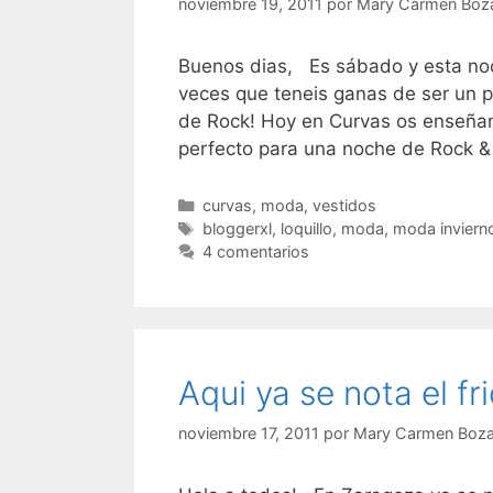
noviembre 19, 2011
por
Mary Carmen Boz
Buenos dias, Es sábado y esta noc
veces que teneis ganas de ser un p
de Rock! Hoy en Curvas os enseñam
perfecto para una noche de Rock & 
Categorías
curvas
,
moda
,
vestidos
Etiquetas
bloggerxl
,
loquillo
,
moda
,
moda inviern
4 comentarios
Aqui ya se nota el fr
noviembre 17, 2011
por
Mary Carmen Boza