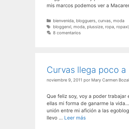
mis marcos podemos ver a Macar
Categorías
bienvenida
,
blogguers
,
curvas
,
moda
Etiquetas
bloggerxl
,
moda
,
plussize
,
ropa
,
ropaxl
8 comentarios
Curvas llega poco 
noviembre 9, 2011
por
Mary Carmen Boza
Que feliz soy, voy a poder trabajar
ellas mi forma de ganarme la vida…
unión entre mi afición a las egoblo
Curvas
llevo …
Leer más
llega