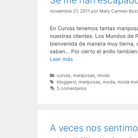
Se me han escapad
noviembre 21, 2011
por
Mary Carmen Boza
En Curvas tenemos tantas mariposa
nuestras clientes. Los Mundos de 
bienvenida de manera muy tierna, 
saben… Por cierto el anillo tambien
Se
Leer más
me
han
Categorías
curvas
,
mariposas
,
moda
Etiquetas
escapado…
bloggerxl
,
mariposas
,
moda
,
moda invi
5 comentarios
A veces nos sentimo