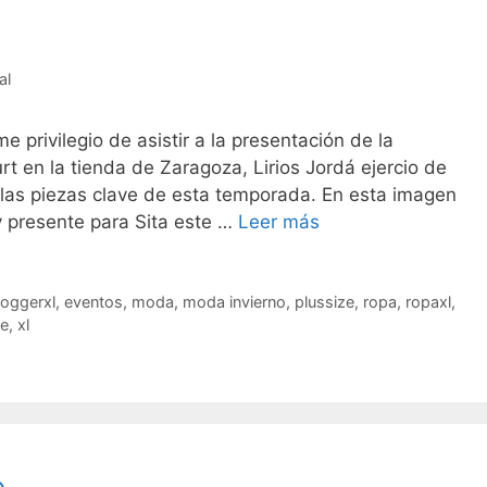
al
privilegio de asistir a la presentación de la
rt en la tienda de Zaragoza, Lirios Jordá ejercio de
o las piezas clave de esta temporada. En esta imagen
Sita
y presente para Sita este …
Leer más
Murt
loggerxl
,
eventos
,
moda
,
moda invierno
,
plussize
,
ropa
,
ropaxl
,
de
,
xl