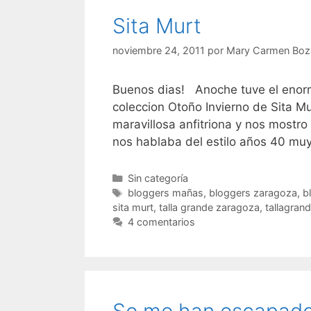
Sita Murt
noviembre 24, 2011
por
Mary Carmen Boz
Buenos dias! Anoche tuve el enorme 
coleccion Otoño Invierno de Sita Mu
maravillosa anfitriona y nos mostr
nos hablaba del estilo años 40 mu
Categorías
Sin categoría
Etiquetas
bloggers mañas
,
bloggers zaragoza
,
b
sita murt
,
talla grande zaragoza
,
tallagran
4 comentarios