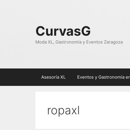
Saltar
al
contenido
CurvasG
Moda XL, Gastronomía y Eventos Zaragoza
Asesoría XL
Eventos y Gastronomía e
ropaxl