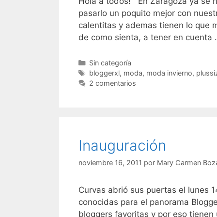
Hola a todos! En Zaragoza ya se no
pasarlo un poquito mejor con nuest
calentitas y ademas tienen lo que 
de como sienta, a tener en cuenta
Categorías
Sin categoría
Etiquetas
bloggerxl
,
moda
,
moda invierno
,
plussi
2 comentarios
Inauguración
noviembre 16, 2011
por
Mary Carmen Boz
Curvas abrió sus puertas el lunes 1
conocidas para el panorama Blogge
bloggers favoritas y por eso tienen