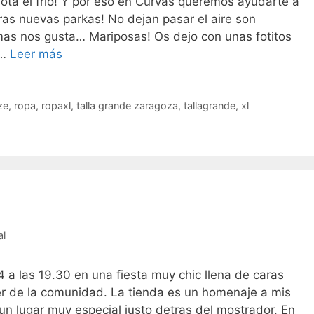
ta el frio! Y por eso en Curvas queremos ayudarte a
ras nuevas parkas! No dejan pasar el aire son
mas nos gusta… Mariposas! Os dejo con unas fotitos
Aqui
 …
Leer más
ya
se
nota
ze
,
ropa
,
ropaxl
,
talla grande zaragoza
,
tallagrande
,
xl
el
frio…
al
4 a las 19.30 en una fiesta muy chic llena de caras
r de la comunidad. La tienda es un homenaje a mis
 un lugar muy especial justo detras del mostrador. En