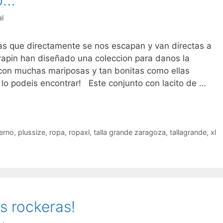
o…
l
s que directamente se nos escapan y van directas a
Papin han diseñado una coleccion para danos la
con muchas mariposas y tan bonitas como ellas
 lo podeis encontrar! Este conjunto con lacito de …
erno
,
plussize
,
ropa
,
ropaxl
,
talla grande zaragoza
,
tallagrande
,
xl
s rockeras!