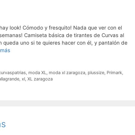
hay look! Cómodo y fresquito! Nada que ver con el
semanas! Camiseta básica de tirantes de Curvas al
ún queda uno si te quieres hacer con él, y pantalón de
Paisley
 más
pants!
curvaspatrias
,
moda XL
,
moda xl zaragoza
,
plussize
,
Primark
,
allagrande
,
xl
,
XL zaragoza
as