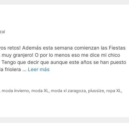
zal
os retos! Además esta semana comienzan las Fiestas
ok muy granjero! O por lo menos eso me dice mi chico
! Tengo que decir que aunque este años se han puesto
Volviendo
a friolera …
Leer más
al
peto…
,
moda invierno
,
moda XL
,
moda xl zaragoza
,
plussize
,
ropa XL
,