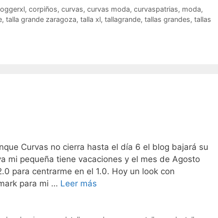
loggerxl
,
corpiños
,
curvas
,
curvas moda
,
curvaspatrias
,
moda
,
e
,
talla grande zaragoza
,
talla xl
,
tallagrande
,
tallas grandes
,
tallas
nque Curvas no cierra hasta el día 6 el blog bajará su
 ya mi pequeña tiene vacaciones y el mes de Agosto
.0 para centrarme en el 1.0. Hoy un look con
Estrellas!
imark para mi …
Leer más