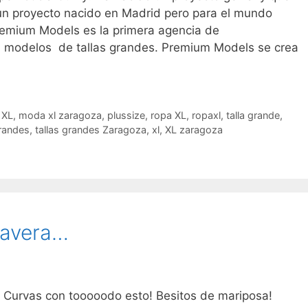
un proyecto nacido en Madrid pero para el mundo
emium Models es la primera agencia de
n modelos de tallas grandes. Premium Models se crea
 XL
,
moda xl zaragoza
,
plussize
,
ropa XL
,
ropaxl
,
talla grande
,
grandes
,
tallas grandes Zaragoza
,
xl
,
XL zaragoza
mavera…
 a Curvas con tooooodo esto! Besitos de mariposa!