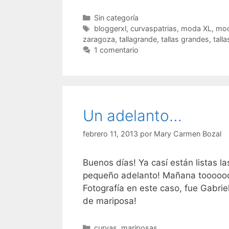
Categorías
Sin categoría
Etiquetas
bloggerxl
,
curvaspatrias
,
moda XL
,
mod
zaragoza
,
tallagrande
,
tallas grandes
,
tall
1 comentario
Un adelanto…
febrero 11, 2013
por
Mary Carmen Bozal
Buenos días! Ya casí están listas l
pequeño adelanto! Mañana toooooo
Fotografía en este caso, fue Gabrie
de mariposa!
Categorías
curvas
,
mariposas