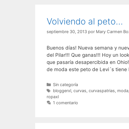
Volviendo al peto…
septiembre 30, 2013
por
Mary Carmen Bo
Buenos días! Nueva semana y nuev
del Pilar!!! Que ganas!!! Hoy un lo
que pasaría desapercibida en Ohio
de moda este peto de Levi´s tiene l
Categorías
Sin categoría
Etiquetas
bloggerxl
,
curvas
,
curvaspatrias
,
moda
ropaxl
1 comentario