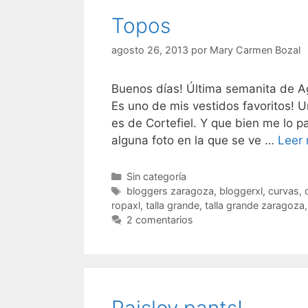
Topos
agosto 26, 2013
por
Mary Carmen Bozal
Buenos días! Última semanita de Ag
Es uno de mis vestidos favoritos! 
es de Cortefiel. Y que bien me lo p
alguna foto en la que se ve …
Leer
Categorías
Sin categoría
Etiquetas
bloggers zaragoza
,
bloggerxl
,
curvas
,
ropaxl
,
talla grande
,
talla grande zaragoza
2 comentarios