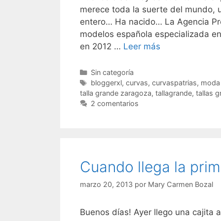
merece toda la suerte del mundo, 
entero… Ha nacido… La Agencia Pr
modelos española especializada e
Premium
en 2012 …
Leer más
Models
Categorías
Sin categoría
Etiquetas
bloggerxl
,
curvas
,
curvaspatrias
,
moda
talla grande zaragoza
,
tallagrande
,
tallas 
2 comentarios
Cuando llega la pri
marzo 20, 2013
por
Mary Carmen Bozal
Buenos días! Ayer llego una cajita