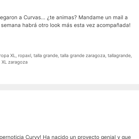
legaron a Curvas… ¿te animas? Mandame un mail a
a semana habrá otro look más esta vez acompañada!
ropa XL
,
ropaxl
,
talla grande
,
talla grande zaragoza
,
tallagrande
,
,
XL zaragoza
ernoticia Curvy! Ha nacido un proyecto genial y que