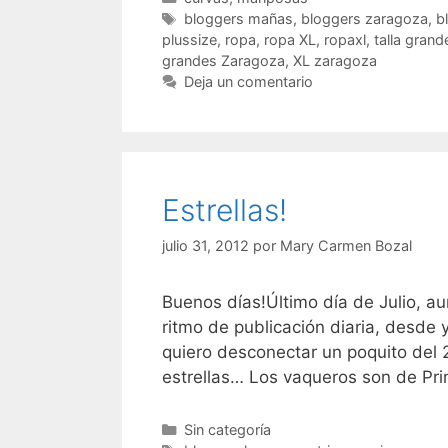
Etiquetas
bloggers mañas
,
bloggers zaragoza
,
b
plussize
,
ropa
,
ropa XL
,
ropaxl
,
talla grand
grandes Zaragoza
,
XL zaragoza
Deja un comentario
Estrellas!
julio 31, 2012
por
Mary Carmen Bozal
Buenos días!Último día de Julio, au
ritmo de publicación diaria, desde
quiero desconectar un poquito del 2
estrellas… Los vaqueros son de Pr
Categorías
Sin categoría