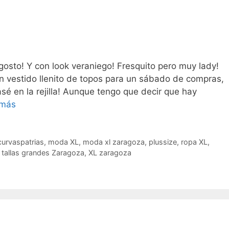
osto! Y con look veraniego! Fresquito pero muy lady!
Un vestido llenito de topos para un sábado de compras,
asé en la rejilla! Aunque tengo que decir que hay
Topos
 más
curvaspatrias
,
moda XL
,
moda xl zaragoza
,
plussize
,
ropa XL
,
,
tallas grandes Zaragoza
,
XL zaragoza