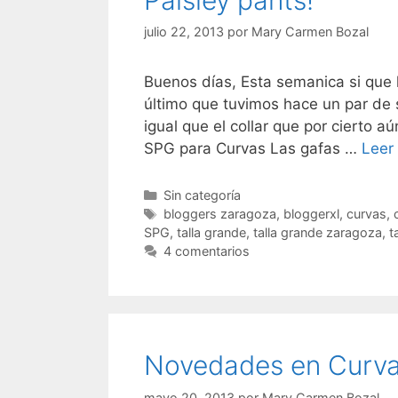
Paisley pants!
julio 22, 2013
por
Mary Carmen Bozal
Buenos días, Esta semanica si que 
último que tuvimos hace un par de 
igual que el collar que por cierto a
SPG para Curvas Las gafas …
Leer
Categorías
Sin categoría
Etiquetas
bloggers zaragoza
,
bloggerxl
,
curvas
,
SPG
,
talla grande
,
talla grande zaragoza
,
t
4 comentarios
Novedades en Curv
mayo 20, 2013
por
Mary Carmen Bozal