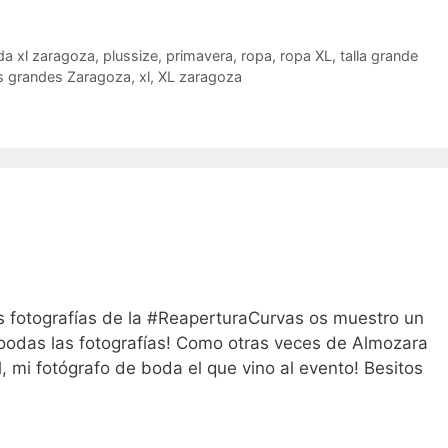
a xl zaragoza
,
plussize
,
primavera
,
ropa
,
ropa XL
,
talla grande
as grandes Zaragoza
,
xl
,
XL zaragoza
as fotografías de la #ReaperturaCurvas os muestro un
odas las fotografías! Como otras veces de Almozara
l, mi fotógrafo de boda el que vino al evento! Besitos