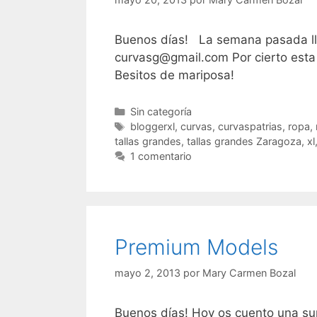
Buenos días! La semana pasada l
curvasg@gmail.com Por cierto est
Besitos de mariposa!
Categorías
Sin categoría
Etiquetas
bloggerxl
,
curvas
,
curvaspatrias
,
ropa
,
tallas grandes
,
tallas grandes Zaragoza
,
xl
1 comentario
Premium Models
mayo 2, 2013
por
Mary Carmen Bozal
Buenos días! Hoy os cuento una sup